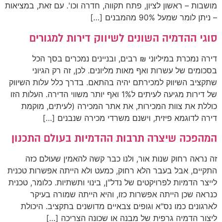
מושבות – ראשון לציון, פתח תקווה, חדרה וכו'. עם זאת, במציאות
– ניתן לומר שמעל 90% מהמבנים […]
סוגי ההדמיה השונים לשיווק דירות למגורים
דירה נמכרת במיליוני ₪ רבים, ובניינים נמכרים בסך הכל
בסכומים של עשרות ואף מאות מליונים. לכן, זה רק הגיוני
שתקציב השיווק למכירתם יהיה בהתאם. בדרך כלל עלות השיווק
של דירות מגיעה לעיתים ל1% ואף יותר משווי הדירה. העלות הזו
כוללת את צוות המכירות, את אתר המכירה (לעיתים, מוקמת
דירה לדוגמא פיזית, וישנם משרדי מכירה שנבנים […]
המהפכה שיצרה תרבות ההדמיות בעולם התכנון
זה נראה רחוק שנות אור, ולנו כבר קשה להאמין שעולם כזה
התקיים, אבל בעבר הלא רחוק, כמעט ולא הייתה אפשרות טכנית
לייצר הדמיות לפרויקטים של נדל"ן, בינוי ותשתיות. כלומר, טכנית
כנראה שכן הייתה אפשרות כזו, והיא הייתה שמורה בעיקר
לארגונים כמו נס"א וגופים צבאיים מדושנים בתקציב. היכולת
ליצור הדמיה גרפית של מבנה או שכונה הצריכה […]