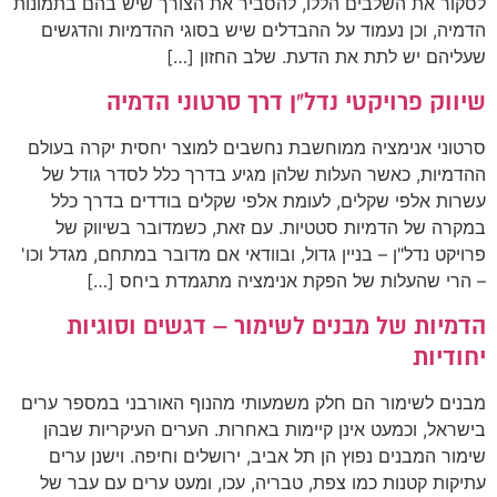
לסקור את השלבים הללו, להסביר את הצורך שיש בהם בתמונות
הדמיה, וכן נעמוד על ההבדלים שיש בסוגי ההדמיות והדגשים
שעליהם יש לתת את הדעת. שלב החזון […]
שיווק פרויקטי נדל"ן דרך סרטוני הדמיה
סרטוני אנימציה ממוחשבת נחשבים למוצר יחסית יקרה בעולם
ההדמיות, כאשר העלות שלהן מגיע בדרך כלל לסדר גודל של
עשרות אלפי שקלים, לעומת אלפי שקלים בודדים בדרך כלל
במקרה של הדמיות סטטיות. עם זאת, כשמדובר בשיווק של
פרויקט נדל"ן – בניין גדול, ובוודאי אם מדובר במתחם, מגדל וכו'
– הרי שהעלות של הפקת אנימציה מתגמדת ביחס […]
הדמיות של מבנים לשימור – דגשים וסוגיות
יחודיות
מבנים לשימור הם חלק משמעותי מהנוף האורבני במספר ערים
בישראל, וכמעט אינן קיימות באחרות. הערים העיקריות שבהן
שימור המבנים נפוץ הן תל אביב, ירושלים וחיפה. וישנן ערים
עתיקות קטנות כמו צפת, טבריה, עכו, ומעט ערים עם עבר של